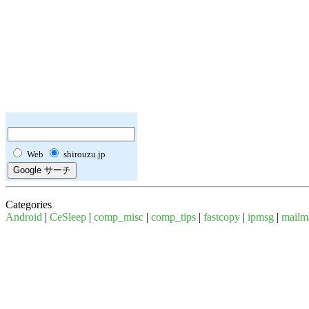
Web
shirouzu.jp
Categories
Android
|
CeSleep
|
comp_misc
|
comp_tips
|
fastcopy
|
ipmsg
|
mailm