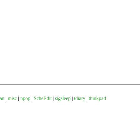
an
|
misc
|
npop
|
ScheEdit
|
sigsleep
|
tdiary
|
thinkpad