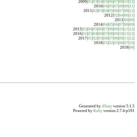
2009|
01
|
03
|
04
|
05
|
06
|
07
|
08
|
10
|
12
|
2010|
04
|
05
|
07
|
08
|
09
|
11
|
2011|
02
|
03
|
04
|
05
|
06
|
07
|
08
|
12
|
2012|
02
|
04
|
06
|
11
|
2013|
06
|
09
|
2014|
04
|
05
|
06
|
07
|
08
|
09
|
2015|
02
|
04
|
05
|
06
|
07
|
08
|
09
|
10
|
11
|
12
|
2016|
01
|
03
|
04
|
06
|
07
|
08
|
09
|
10
|
11
|
12
|
2017|
01
|
02
|
03
|
06
|
07
|
08
|
09
|
11
|
12
|
2018|
01
|
02
|
05
|
06
|
07
|
10
|
2019|
06
|
Generated by
tDiary
version 5.1.5
Powered by
Ruby
version 2.7.4-p191