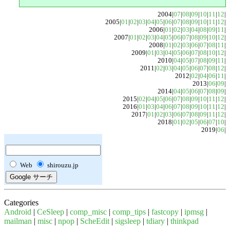
2004|
07
|
08
|
09
|
10
|
11
|
12
|
2005|
01
|
02
|
03
|
04
|
05
|
06
|
07
|
08
|
09
|
10
|
11
|
12
|
2006|
01
|
02
|
03
|
04
|
08
|
09
|
11
|
2007|
01
|
02
|
03
|
04
|
05
|
06
|
07
|
08
|
09
|
10
|
12
|
2008|
01
|
02
|
03
|
06
|
07
|
08
|
11
|
2009|
01
|
03
|
04
|
05
|
06
|
07
|
08
|
10
|
12
|
2010|
04
|
05
|
07
|
08
|
09
|
11
|
2011|
02
|
03
|
04
|
05
|
06
|
07
|
08
|
12
|
2012|
02
|
04
|
06
|
11
|
2013|
06
|
09
|
2014|
04
|
05
|
06
|
07
|
08
|
09
|
2015|
02
|
04
|
05
|
06
|
07
|
08
|
09
|
10
|
11
|
12
|
2016|
01
|
03
|
04
|
06
|
07
|
08
|
09
|
10
|
11
|
12
|
2017|
01
|
02
|
03
|
06
|
07
|
08
|
09
|
11
|
12
|
2018|
01
|
02
|
05
|
06
|
07
|
10
|
2019|
06
|
Web
shirouzu.jp
Categories
Android
|
CeSleep
|
comp_misc
|
comp_tips
|
fastcopy
|
ipmsg
|
mailman
|
misc
|
npop
|
ScheEdit
|
sigsleep
|
tdiary
|
thinkpad