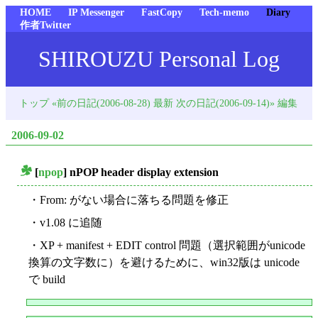
HOME
IP Messenger
FastCopy
Tech-memo
Diary
作者Twitter
SHIROUZU Personal Log
トップ
«前の日記(2006-08-28)
最新
次の日記(2006-09-14)»
編集
2006-09-02
[
npop
] nPOP header display extension
_
・From: がない場合に落ちる問題を修正
・v1.08 に追随
・XP + manifest + EDIT control 問題（選択範囲がunicode
換算の文字数に）を避けるために、win32版は unicode
で build